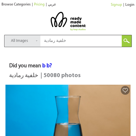
Browse Categories
|
Pricing
|
عربي
Signup
|
Login
All Images
Did you mean
b b?
خلفية رمادية
| 50080 photos