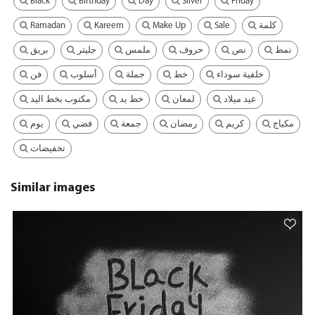
Black
Birthday
Day
Silver
Friday
Ramadan
Kareem
Make Up
Sale
كلمة
نمط
نص
حروف
ملمس
جليتر
بريق
خلفية سوداء
خط
جملة
أسلوب
فن
عيد ميلاد
لمعان
خط يد
مكتوب بخط اليد
مكياج
كريم
رمضان
جمعة
فضي
يوم
تخفيضات
Similar images