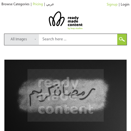
Browse Categories
|
Pricing
|
عربي
Signup
|
Login
All Images