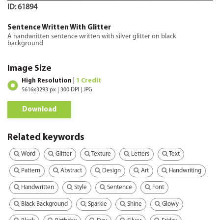
ID: 61894
Sentence Written With Glitter
A handwritten sentence written with silver glitter on black
background
Image Size
High Resolution |
1 Credit
5616x3293 px | 300 DPI | JPG
Download
Related keywords
Word
Glitter
Texture
Letters
Text
Pattern
Abstract
Design
Art
Handwriting
Handwritten
Style
Sentence
Font
Black Background
Sparkle
Shine
Glowy